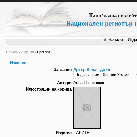
Национален регистър н
Начало
Изд
Начало
Издания
Преглед
Издание
Заглавие
Артър Конан Дойл
Подзаглавие
Шерлок Холмс – то
Автори
Анна Покровская
Илюстрации на корица
Издател
ПАРИТЕТ