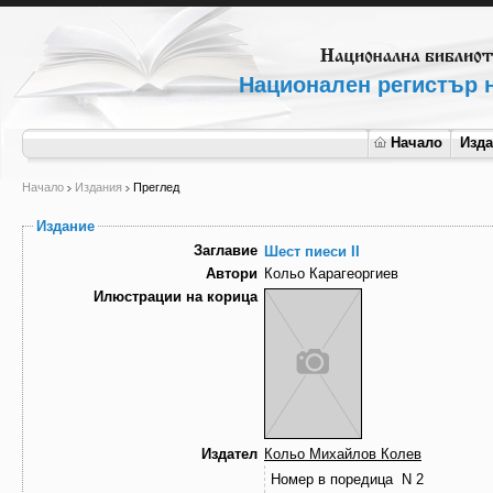
Национален регистър н
Начало
Изд
Начало
Издания
Преглед
Издание
Заглавие
Шест пиеси II
Автори
Кольо Карагеоргиев
Илюстрации на корица
Издател
Кольо Михайлов Колев
Номер в поредица
N 2