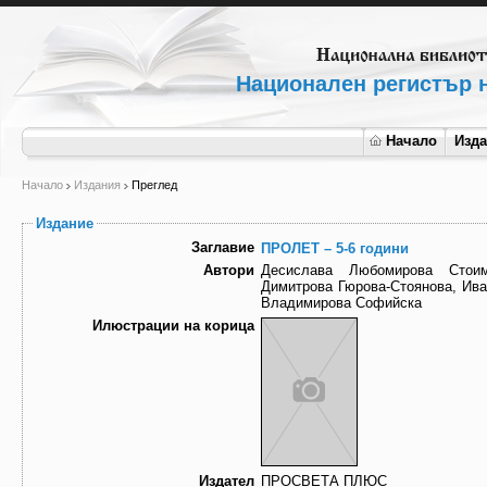
Национален регистър н
Начало
Изд
Начало
Издания
Преглед
Издание
Заглавие
ПРОЛЕТ – 5-6 години
Автори
Десислава Любомирова Стоим
Димитрова Гюрова-Стоянова, Ив
Владимирова Софийска
Илюстрации на корица
Издател
ПРОСВЕТА ПЛЮС