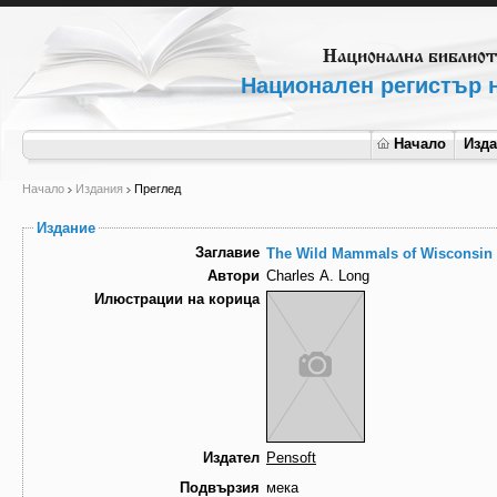
Национален регистър н
Начало
Изд
Начало
Издания
Преглед
Издание
Заглавие
The Wild Mammals of Wisconsin
Автори
Charles A. Long
Илюстрации на корица
Издател
Pensoft
Подвързия
мека