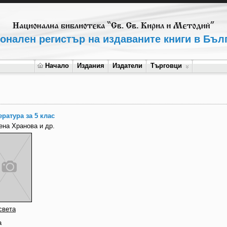
онален регистър на издаваните книги в Бъл
Начало
Издания
Издатели
Търговци
ература за 5 клас
ена Хранова и др.
света
а