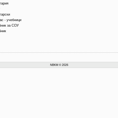
гария
г
гарски
ас - учебници
бник за СОУ
бник
NBKM © 2026