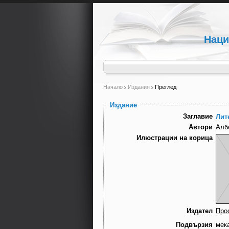
Наци
Начало
Издания
Преглед
Издание
Заглавие
Лит
Автори
Алб
Илюстрации на корица
Издател
Про
Подвързия
мек