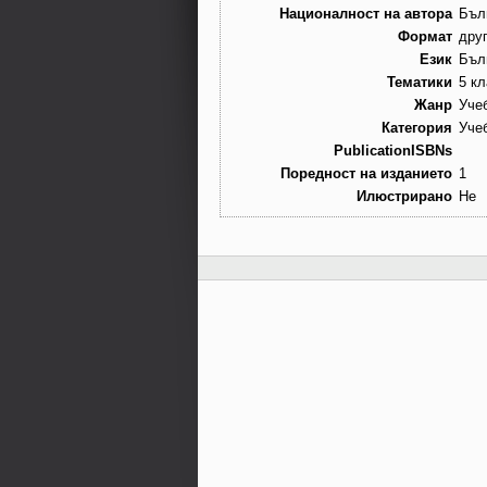
Националност на автора
Бъл
Формат
дру
Език
Бъл
Тематики
5 кл
Жанр
Уче
Категория
Уче
PublicationISBNs
Поредност на изданието
1
Илюстрирано
Не