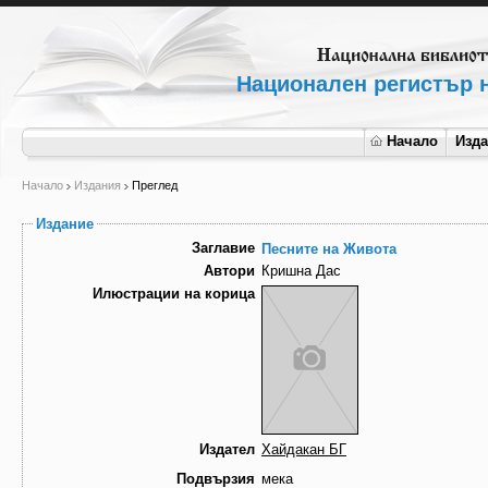
Национален регистър н
Начало
Изд
Начало
Издания
Преглед
Издание
Заглавие
Песните на Живота
Автори
Кришна Дас
Илюстрации на корица
Издател
Хайдакан БГ
Подвързия
мека