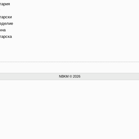
гария
г
гарски
еделие
чна
гарска
NBKM © 2026