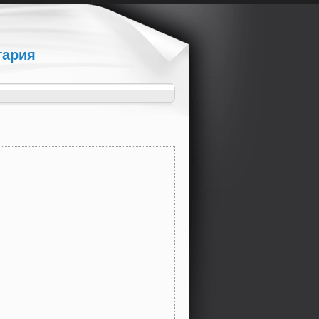
гария