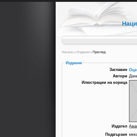
Наци
Начало
Издания
Преглед
Издание
Заглавие
Оце
Автори
Дан
Илюстрации на корица
Издател
Ава
Подвързия
мек