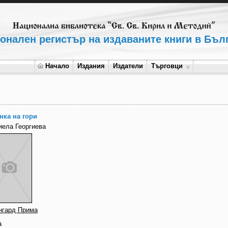
онален регистър на издаваните книги в Бъл
Начало
Издания
Издатели
Търговци
нка на гори
иела Георгиева
нгард Прима
а