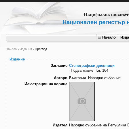
Национален регистър н
Начало
Изд
Начало
Издания
Преглед
Издание
Заглавие
Стенографски дневници
Подзаглавие
Кн. 164
Автори
България. Народно събрание
Илюстрации на корица
Издател
Народно събрание на Република 