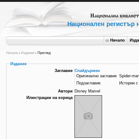
Национален регистър н
Начало
Изд
Начало
Издания
Преглед
Издание
Заглавие
Спайдърмен
Оригинално заглавие
Spider-man
Подзаглавие
Истории с
Автори
Disney Marvel
Илюстрации на корица