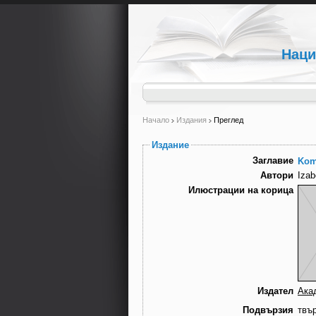
Наци
Начало
Издания
Преглед
Издание
Заглавие
Kom
Автори
Izab
Илюстрации на корица
Издател
Ака
Подвързия
твъ