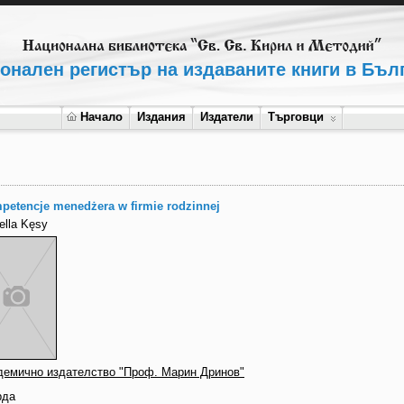
онален регистър на издаваните книги в Бъл
Начало
Издания
Издатели
Търговци
petencje menedżera w firmie rodzinnej
ella Kęsy
демично издателство "Проф. Марин Дринов"
рда