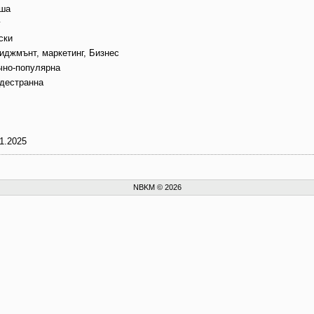
ша
г
ски
иджмънт, маркетинг, Бизнес
чно-популярна
дестранна
1.2025
NBKM © 2026