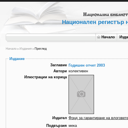
Национален регистър н
Начало
Изд
Начало
Издания
Преглед
Издание
Заглавие
Годишен отчет 2003
Автори
колективен
Илюстрации на корица
Издател
Фонд за гарантиране на влоговет
Подвързия
мека