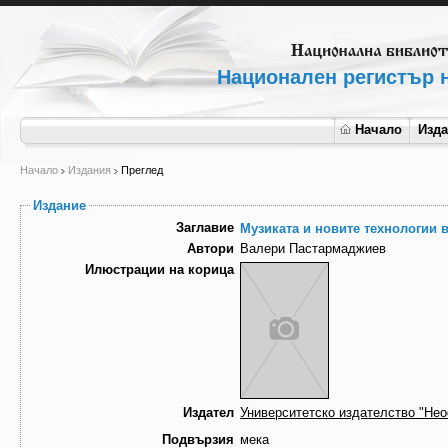
Национален регистър н
Начало
Изд
Начало
Издания
Преглед
Издание
Заглавие
Музиката и новите технологии 
Автори
Валери Пастармаджиев
Илюстрации на корица
Издател
Университетско издателство "Не
Подвързия
мека