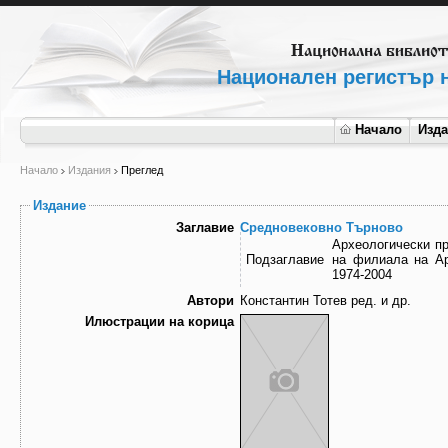
Национален регистър н
Начало
Изд
Начало
Издания
Преглед
Издание
Заглавие
Средновековно Търново
Археологически пр
Подзаглавие
на филиала на Ар
1974-2004
Автори
Константин Тотев ред. и др.
Илюстрации на корица