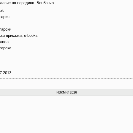
главие на поредица
Бонбончо
ok
гария
гарски
ки приказки, e-books
казка
гарска
7.2013
NBKM © 2026