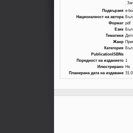
За
Подвързия
e-bo
Националност на автора
Бъл
Формат
pdf
Език
Бъл
Тематики
Детс
Жанр
При
Категория
Бъл
PublicationISBNs
Поредност на изданието
1
Илюстрирано
Не
Планирана дата на издаване
31.0