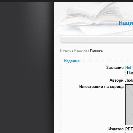
Наци
Начало
Издания
Преглед
Издание
Заглавие
Не! 
По
Автори
Люб
Илюстрации на корица
Издател
PPT