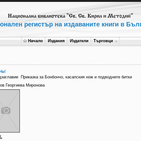
онален регистър на издаваните книги в Бъл
Начало
Издания
Издатели
Търговци
Не!
дзаглавие
Приказка за Бонбончо, касапския нож и подводните битки
ов Георгиева Миронова
L