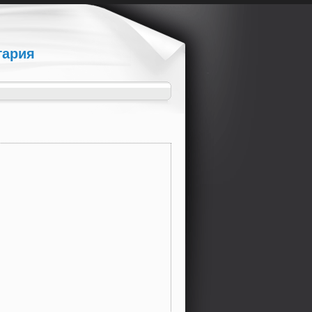
гария