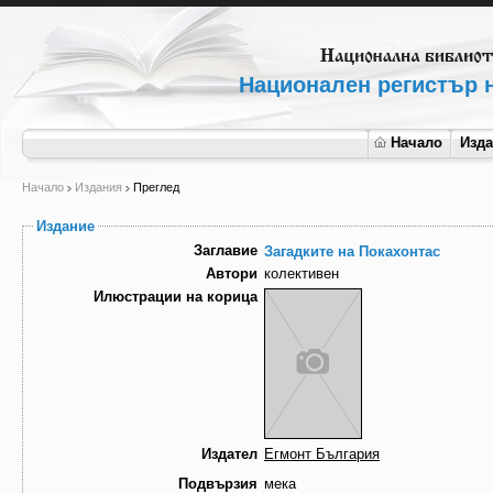
Национален регистър н
Начало
Изд
Начало
Издания
Преглед
Издание
Заглавие
Загадките на Покахонтас
Автори
колективен
Илюстрации на корица
Издател
Егмонт България
Подвързия
мека