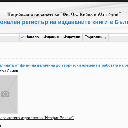
онален регистър на издаваните книги в Бъл
Начало
Издания
Издатели
Търговци
тлината от физична величина до творчески елемент в работата на о
еон Симов
верситетско издателство "Неофит Рилски"
а