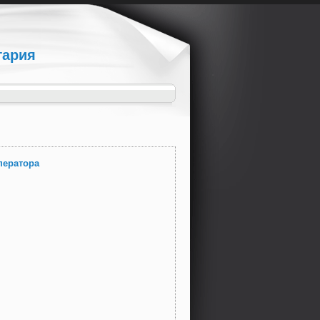
гария
ператорa