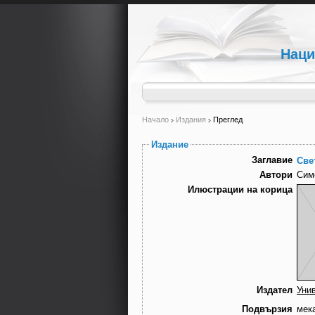
Наци
Начало
Издания
Преглед
Издание
Заглавие
Све
Автори
Сим
Илюстрации на корица
Издател
Уни
Подвързия
мек