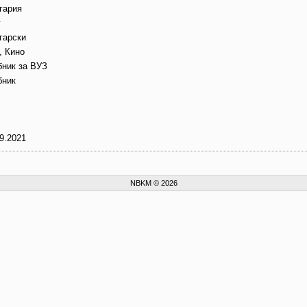
гария
г
гарски
, Кино
бник за ВУЗ
бник
9.2021
NBKM © 2026