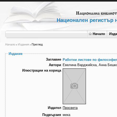
Национален регистър н
Начало
Изд
Начало
Издания
Преглед
Издание
Заглавие
Работни листове по философия 
Автори
Евелина Варджийска, Анна Бешко
Илюстрации на корица
Издател
Просвета
Подвързия
мека