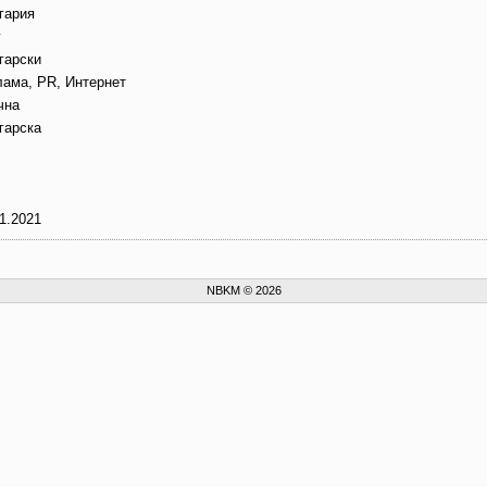
гария
г
гарски
лама, PR, Интернет
чна
гарска
1.2021
NBKM © 2026