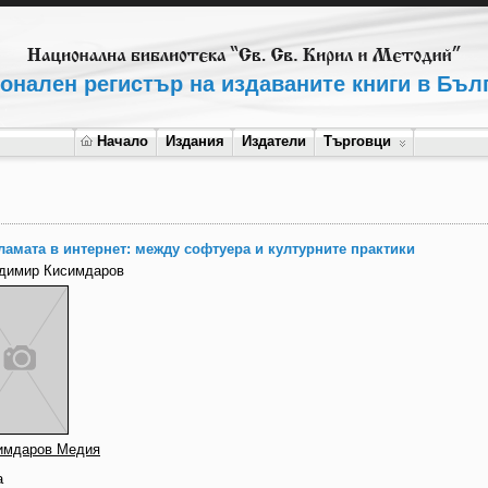
онален регистър на издаваните книги в Бъл
Начало
Издания
Издатели
Търговци
ламата в интернет: между софтуера и културните практики
димир Кисимдаров
имдаров Медия
а