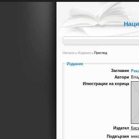
Наци
Начало
Издания
Преглед
Издание
Заглавие
Рек
Автори
Вла
Илюстрации на корица
Издател
Кис
Подвързия
мек