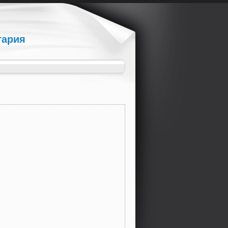
гария