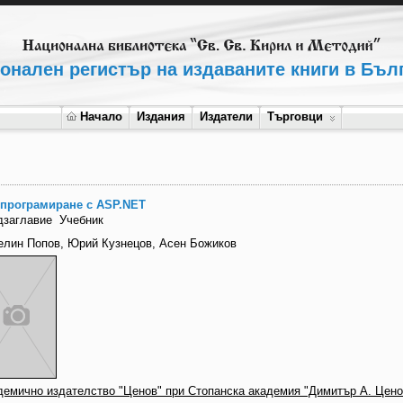
онален регистър на издаваните книги в Бъл
Начало
Издания
Издатели
Търговци
 програмиране с ASP.NET
дзаглавие
Учебник
елин Попов, Юрий Кузнецов, Асен Божиков
демично издателство "Ценов" при Стопанска академия "Димитър А. Цено