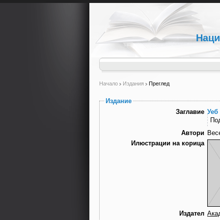
Наци
Начало
Издания
Преглед
Издание
Заглавие
Уеб
По
Автори
Вес
Илюстрации на корица
Издател
Ака