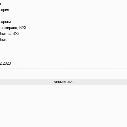
а
гария
г
гарски
грамиране, ВУЗ
бник за ВУЗ
бник
2.2023
NBKM © 2026