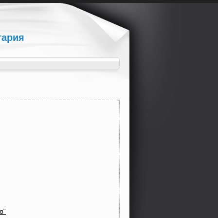
гария
в"