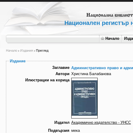
Национален регистър н
Начало
Изд
Начало
Издания
Преглед
Издание
Заглавие
Административно право и адми
Автори
Христина Балабанова
Илюстрации на корица
Издател
Академично издателство - УНСС
Подвързия
мека