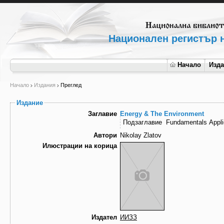
Национален регистър н
Начало
Изд
Начало
Издания
Преглед
Издание
Заглавие
Energy & The Environment
Подзаглавие
Fundamentals Appli
Автори
Nikolay Zlatov
Илюстрации на корица
Издател
ИИЗЗ