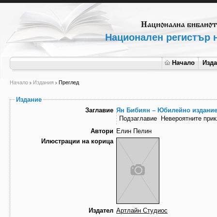
Национален регистър н
Начало
Изд
Начало
Издания
Преглед
Издание
Заглавие
Ян Бибиян – Юбилейно издани
Подзаглавие
Невероятните прик
Автори
Елин Пелин
Илюстрации на корица
Издател
Артлайн Студиос