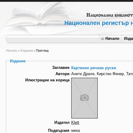
Национален регистър н
Начало
Изд
Начало
Издания
Преглед
Издание
Заглавие
Картинен речник руски
Автори
Анете Драле, Кирстен Фенер, Тат
Илюстрации на корица
Издател
Klett
Подвързия
мека