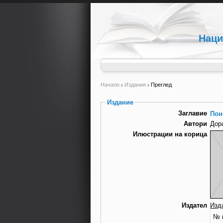
Наци
Начало
Издания
Преглед
Издание
Заглавие
Пон
Автори
Дор
Илюстрации на корица
Издател
Изд
№ 