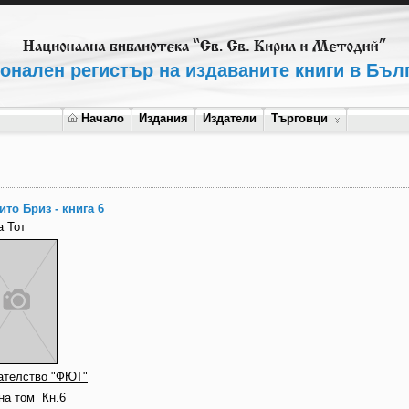
онален регистър на издаваните книги в Бъл
Начало
Издания
Издатели
Търговци
ито Бриз - книга 6
а Тот
ателство "ФЮТ"
на том
Кн.6