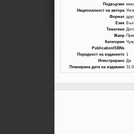
Подвързия
мек
Националност на автора
Унг
Формат
дру
Език
Бъл
Тематики
Дет
Жанр
При
Категория
Чуж
PublicationISBNs
Поредност на изданието
1
Илюстрирано
Да
Планирана дата на издаване
31.0