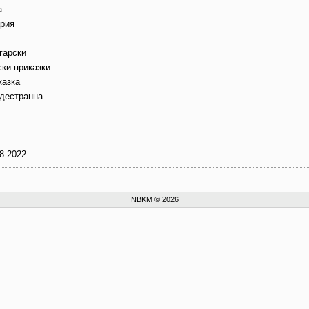
а
ария
г
гарски
ски приказки
казка
дестранна
8.2022
NBKM © 2026