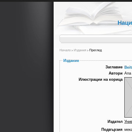
Наци
Начало
Издания
Преглед
Издание
Заглавие
Bei
Автори
Ana
Илюстрации на корица
Издател
Уни
Подвързия
мек