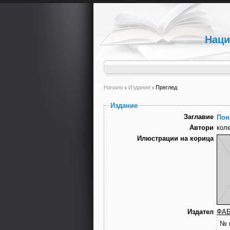
Наци
Начало
Издания
Преглед
Издание
Заглавие
Пон
Автори
кол
Илюстрации на корица
Издател
ФА
№ 