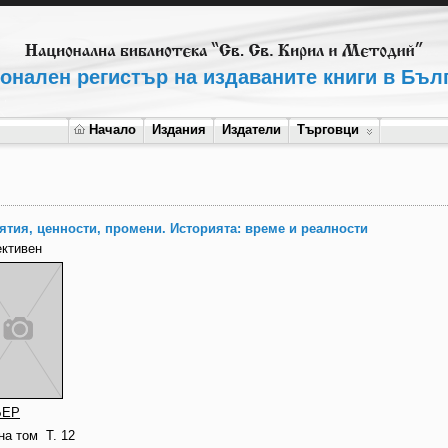
онален регистър на издаваните книги в Бъл
Начало
Издания
Издатели
Търговци
ятия, ценности, промени. Историята: време и реалности
ективен
БЕР
на том
Т. 12