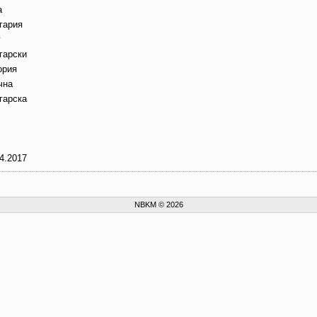
а
гария
г
гарски
ория
чна
гарска
4.2017
NBKM © 2026