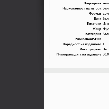
Подвързия
мек
Националност на автора
Бъл
Формат
дру
Език
Бъл
Тематики
Ист
Жанр
Нау
Категория
Бъл
PublicationISBNs
Поредност на изданието
1
Илюстрирано
Не
Планирана дата на издаване
30.0