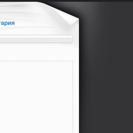
гария