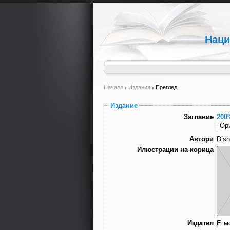
Наци
Начало
Издания
Преглед
Издание
Заглавие
200
Ор
Автори
Disn
Илюстрации на корица
Издател
Егм