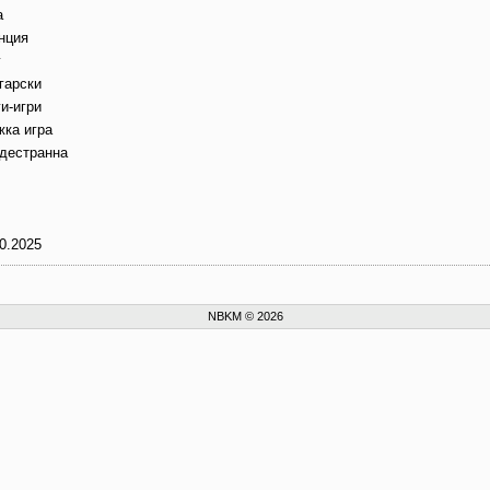
а
нция
г
гарски
и-игри
жка игра
дестранна
0.2025
NBKM © 2026