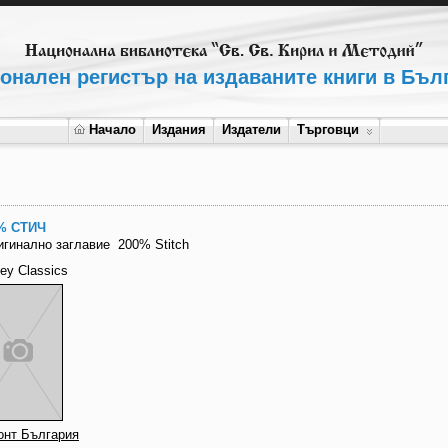
онален регистър на издаваните книги в Бъл
Начало
Издания
Издатели
Търговци
% СТИЧ
игинално заглавие
200% Stitch
ey Classics
онт България