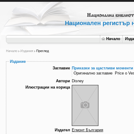
Национален регистър н
Начало
Изд
Начало
Издания
Преглед
Издание
Заглавие
Приказки за щастливи моменти
Оригинално заглавие
Price o Ve
Автори
Disney
Илюстрации на корица
Издател
Егмонт България