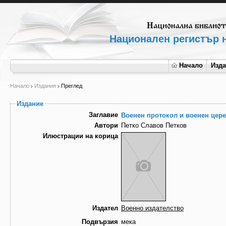
Национален регистър н
Начало
Изд
Начало
Издания
Преглед
Издание
Заглавие
Военен протокол и военен цер
Автори
Петко Славов Петков
Илюстрации на корица
Издател
Военно издателство
Подвързия
мека