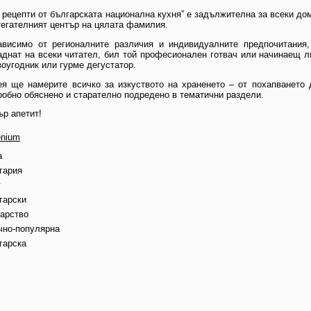
 рецепти от българската национална кухня” е задължителна за всеки дом
тегателният център на цялата фамилия.
ависимо от регионалните различия и индивидуалните предпочитания
аднат на всеки читател, бил той професионален готвач или начинаещ л
воугодник или гурме дегустатор.
ея ще намерите всичко за изкуството на храненето – от похапването 
робно обяснено и старателно подредено в тематични раздели.
ър апетит!
enium
а
гария
г
гарски
варство
чно-популярна
гарска