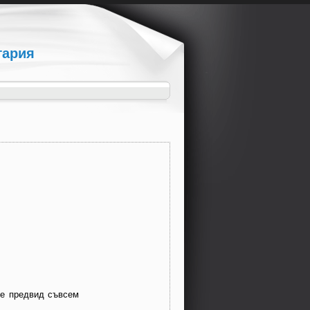
гария
л е предвид съвсем