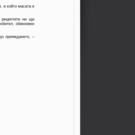
, в който масата е
, рецептите ни ще
юбител, обикновен
до преяждането, –