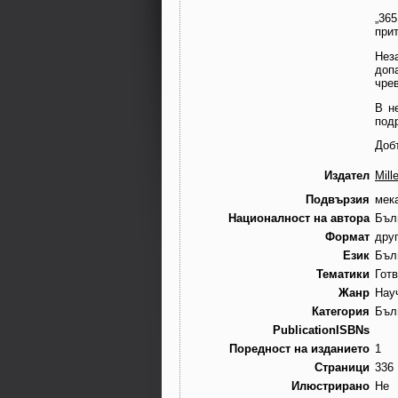
„365
при
Нез
доп
чре
В н
под
Доб
Издател
Mill
Подвързия
мек
Националност на автора
Бъл
Формат
дру
Език
Бъл
Тематики
Гот
Жанр
Нау
Категория
Бъл
PublicationISBNs
Поредност на изданието
1
Страници
336
Илюстрирано
Не