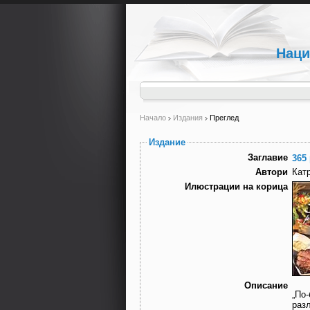
Наци
Начало
Издания
Преглед
Издание
Заглавие
365
Автори
Кат
Илюстрации на корица
Описание
„По
разл