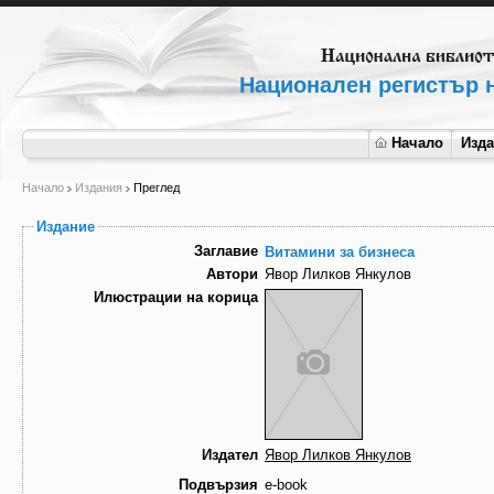
Национален регистър н
Начало
Изд
Начало
Издания
Преглед
Издание
Заглавие
Витамини за бизнеса
Автори
Явор Лилков Янкулов
Илюстрации на корица
Издател
Явор Лилков Янкулов
Подвързия
e-book