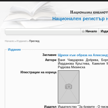
Национален регистър н
Начало
Изд
Начало
Издания
Преглед
Издание
Заглавие
Щрихи към образа на Алексан
Автори
Ваня Чавдарова Добрева, Бор
Йорданова Кръстева, Камелия М
Радкова Мизинска
Илюстрации на корица
Издател
Издателство "За буквите - О пис