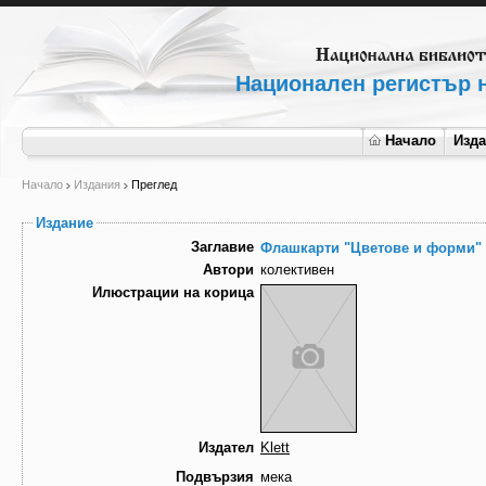
Национален регистър н
Начало
Изд
Начало
Издания
Преглед
Издание
Заглавие
Флашкарти "Цветове и форми" з
Автори
колективен
Илюстрации на корица
Издател
Klett
Подвързия
мека