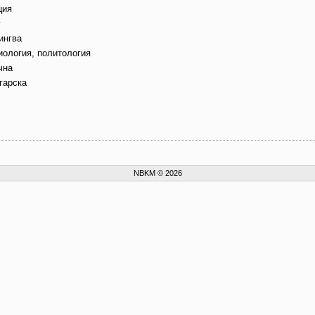
ция
г
ингва
иология, политология
чна
гарска
NBKM © 2026