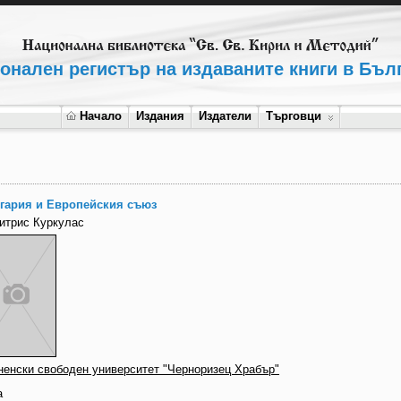
онален регистър на издаваните книги в Бъл
Начало
Издания
Издатели
Търговци
гария и Европейския съюз
итрис Куркулас
ненски свободен университет "Черноризец Храбър"
а