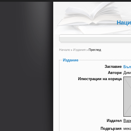
Наци
Начало
Издания
Преглед
Издание
Заглавие
Бъл
Автори
Дим
Илюстрации на корица
Издател
Вар
Подвързия
мек