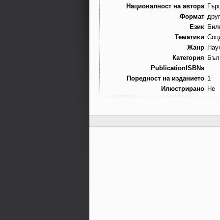
Националност на автора
Гър
Формат
дру
Език
Бил
Тематики
Соц
Жанр
Нау
Категория
Бъл
PublicationISBNs
Поредност на изданието
1
Илюстрирано
Не