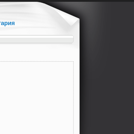
гария