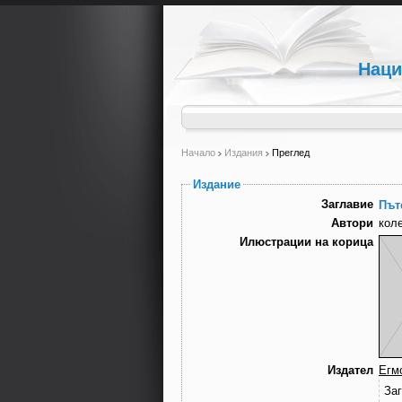
Наци
Начало
Издания
Преглед
Издание
Заглавие
Път
Автори
кол
Илюстрации на корица
Издател
Егм
За