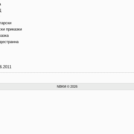
а
Щ
г
гарски
ски приказки
казка
дестранна
6.2011
NBKM © 2026