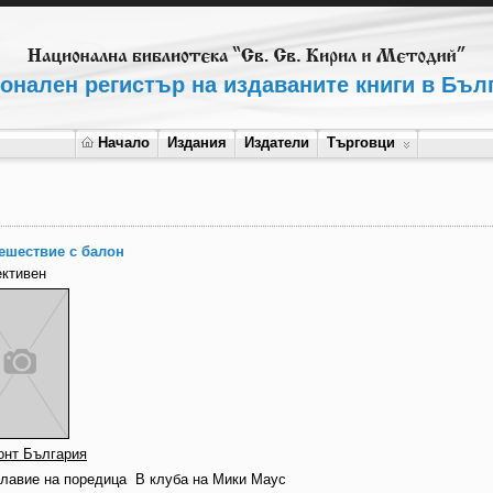
онален регистър на издаваните книги в Бъл
Начало
Издания
Издатели
Търговци
ешествие с балон
ективен
онт България
главие на поредица
В клуба на Мики Маус