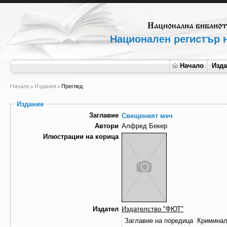
Национален регистър н
Начало
Изд
Начало
Издания
Преглед
Издание
Заглавие
Свещеният меч
Автори
Алфред Бекер
Илюстрации на корица
Издател
Издателство "ФЮТ"
Заглавие на поредица
Криминал