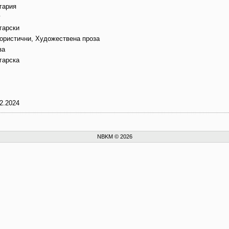
гария
г
гарски
ористични, Художествена проза
за
гарска
2.2024
NBKM © 2026