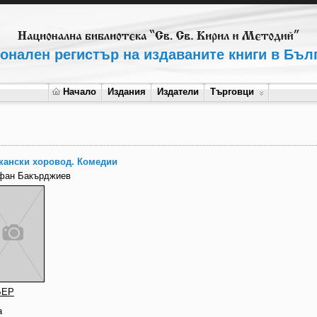
онален регистър на издаваните книги в Бъл
Начало
Издания
Издатели
Търговци
кански хоровод. Комедии
фан Бакърджиев
БЕР
а