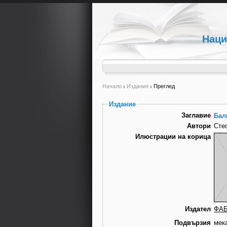
Наци
Начало
Издания
Преглед
Издание
Заглавие
Бал
Автори
Сте
Илюстрации на корица
Издател
ФА
Подвързия
мек