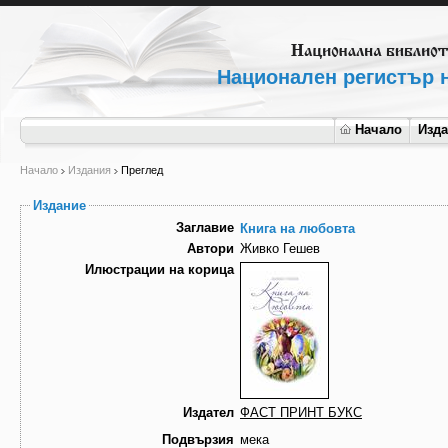
Национален регистър н
Начало
Изд
Начало
Издания
Преглед
Издание
Заглавие
Книга на любовта
Автори
Живко Гешев
Илюстрации на корица
Издател
ФАСТ ПРИНТ БУКС
Подвързия
мека