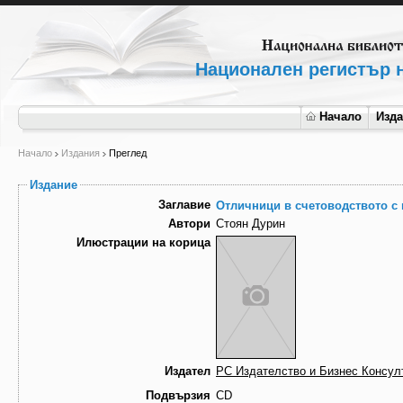
Национален регистър н
Начало
Изд
Начало
Издания
Преглед
Издание
Заглавие
Отличници в счетоводството с 
Автори
Стоян Дурин
Илюстрации на корица
Издател
РС Издателство и Бизнес Консул
Подвързия
CD