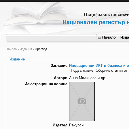
Национален регистър н
Начало
Изд
Начало
Издания
Преглед
Издание
Заглавие
Иновационни ИКТ в бизнеса и о
Подзаглавие
Сборник статии от
Автори
Анна Малинова и др.
Илюстрации на корица
Издател
Ракурси