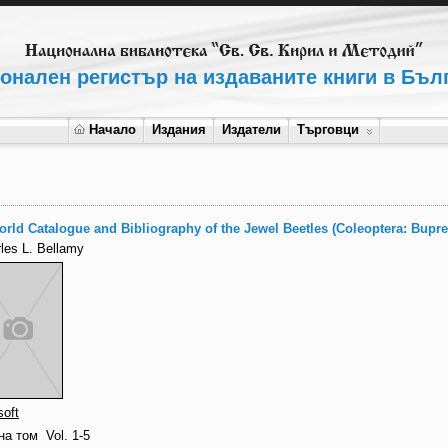
онален регистър на издаваните книги в Бъл
Начало
Издания
Издатели
Търговци
rld Catalogue and Bibliography of the Jewel Beetles (Coleoptera: Bupre
les L. Bellamy
oft
на том
Vol. 1-5