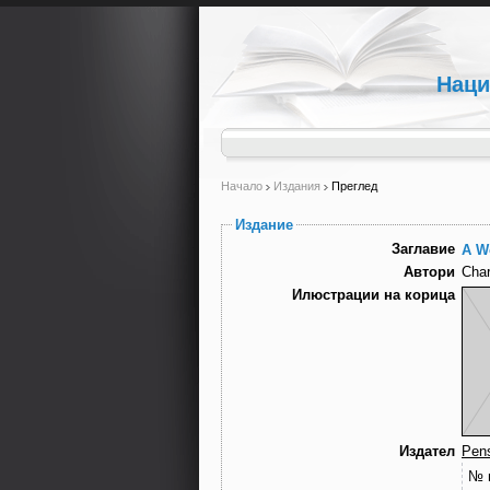
Наци
Начало
Издания
Преглед
Издание
Заглавие
A Wo
Автори
Char
Илюстрации на корица
Издател
Pens
№ 