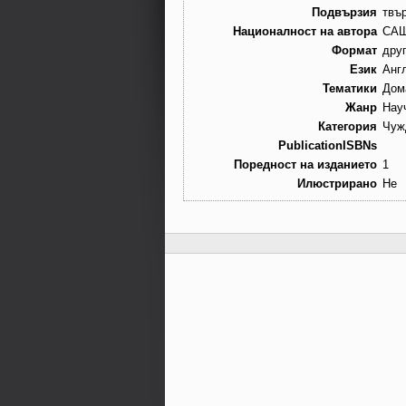
Подвързия
твъ
Националност на автора
СА
Формат
дру
Език
Анг
Тематики
Дом
Жанр
Нау
Категория
Чуж
PublicationISBNs
Поредност на изданието
1
Илюстрирано
Не