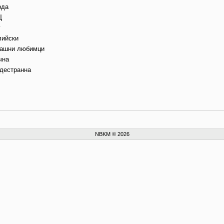
рда
Щ
г
лийски
ашни любимци
чна
дестранна
NBKM © 2026