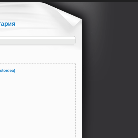
гария
stoidea)