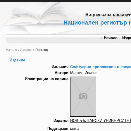
Национален регистър н
Начало
Изд
Начало
Издания
Преглед
Издание
Заглавие
Софтуерни приложения в среда
Автори
Мартин Иванов
Илюстрации на корица
Издател
НОВ БЪЛГАРСКИ УНИВЕРСИТЕ
Подвързия
мека