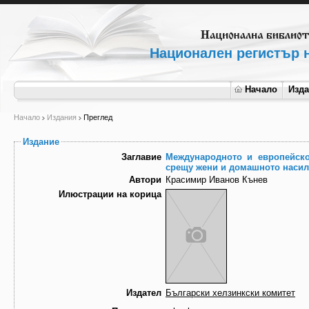
Национален регистър н
Начало
Изд
Начало
Издания
Преглед
Издание
Заглавие
Международното и европейск
срещу жени и домашното наси
Автори
Красимир Иванов Кънев
Илюстрации на корица
Издател
Български хелзинкски комитет