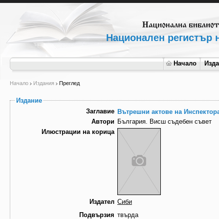
Национален регистър н
Начало
Изд
Начало
Издания
Преглед
Издание
Заглавие
Вътрешни актове на Инспектор
Автори
България. Висш съдебен съвет
Илюстрации на корица
Издател
Сиби
Подвързия
твърда