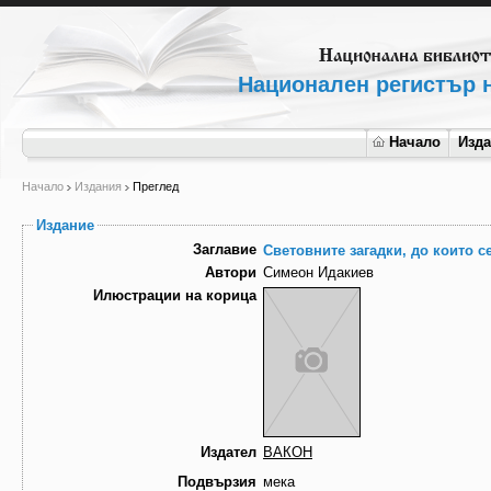
Национален регистър н
Начало
Изд
Начало
Издания
Преглед
Издание
Заглавие
Световните загадки, до които с
Автори
Симеон Идакиев
Илюстрации на корица
Издател
ВАКОН
Подвързия
мека