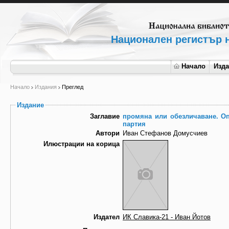
Национален регистър н
Начало
Изд
Начало
Издания
Преглед
Издание
Заглавие
промяна или обезличаване. Опи
партия
Автори
Иван Стефанов Домусчиев
Илюстрации на корица
Издател
ИК Славика-21 - Иван Йотов