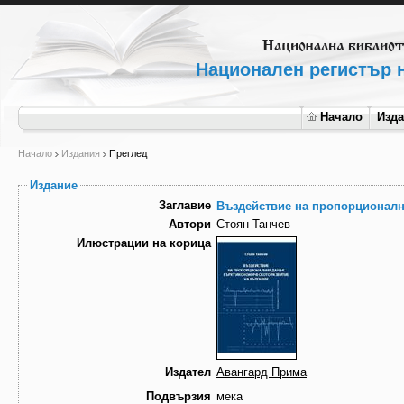
Национален регистър н
Начало
Изд
Начало
Издания
Преглед
Издание
Заглавие
Въздействие на пропорционалн
Автори
Стоян Танчев
Илюстрации на корица
Издател
Авангард Прима
Подвързия
мека