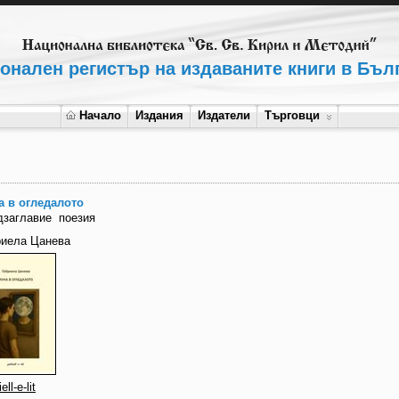
онален регистър на издаваните книги в Бъл
Начало
Издания
Издатели
Търговци
а в огледалото
дзаглавие
поезия
риела Цанева
ell-e-lit