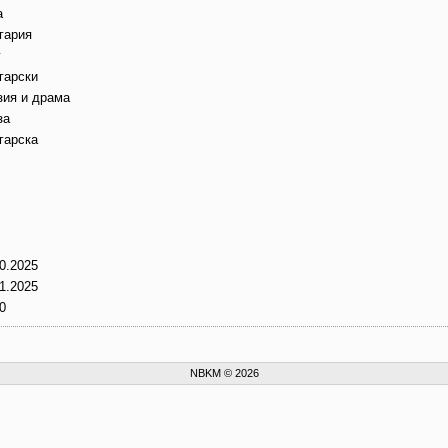
а
гария
г
гарски
зия и драма
за
гарска
0.2025
1.2025
0
NBKM © 2026