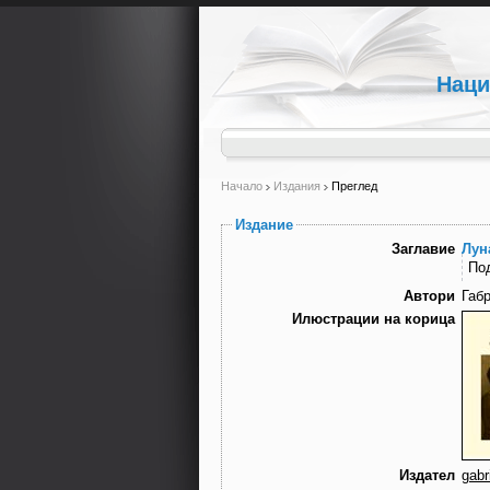
Наци
Начало
Издания
Преглед
Издание
Заглавие
Лун
По
Автори
Габ
Илюстрации на корица
Издател
gabri