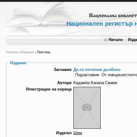
Национален регистър н
Начало
Изд
Начало
Издания
Преглед
Издание
Заглавие
Да се потопим дълбоко
Подзаглавие
От повърхностното
Автори
Кадамба Канана Свами
Илюстрации на корица
Издател
Шям