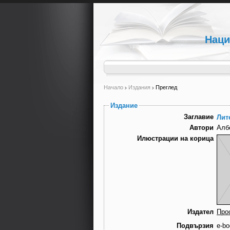
Наци
Начало
Издания
Преглед
Издание
Заглавие
Лит
Автори
Алб
Илюстрации на корица
Издател
Про
Подвързия
e-bo